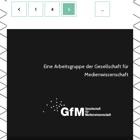
Posts
Page
Page
Page
1
4
5
…
pagination
Eine Arbeitsgruppe der Gesellschaft für
Medienwissenschaft