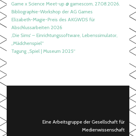
Game x Science Meet-up @ gamescom, 27.08.2026.
Bibliographie-Workshop der AG Games
Elizabeth-Magie-Preis des AKGWDS für
Abschlussarbeiten 2026
‚Die Sims‘ – Einrichtungssoftware, Lebenssimulator,
„Mädchenspiel“
Tagung „Spiel | Museum 2025“
Eine Arbeitsgruppe der Gesellschaft für
Medienwissenschaft