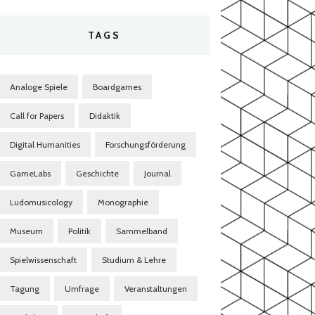
TAGS
Analoge Spiele
Boardgames
Call for Papers
Didaktik
Digital Humanities
Forschungsförderung
GameLabs
Geschichte
Journal
Ludomusicology
Monographie
Museum
Politik
Sammelband
Spielwissenschaft
Studium & Lehre
Tagung
Umfrage
Veranstaltungen