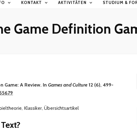
FO
KONTAKT
AKTIVITÄTEN
STUDIUM & FO
he Game Definition Ga
ion Game: A Review. In
Games and Culture
12 (6), 499-
655679
ieltheorie, Klassiker, Übersichtsartikel
 Text?