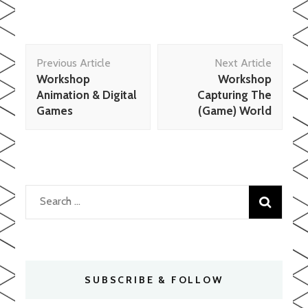
Post
Previous Article
Next Article
Navigation
Workshop
Workshop
Animation & Digital
Capturing The
Games
(Game) World
Search
for:
SUBSCRIBE & FOLLOW